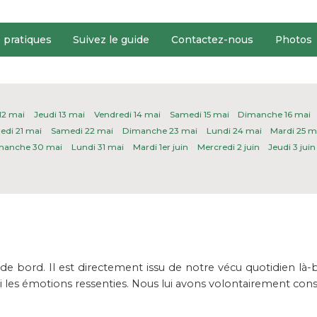
s pratiques
Suivez le guide
Contactez-nous
Photos
12 mai
Jeudi 13 mai
Vendredi 14 mai
Samedi 15 mai
Dimanche 16 mai
edi 21 mai
Samedi 22 mai
Dimanche 23 mai
Lundi 24 mai
Mardi 25 m
manche 30 mai
Lundi 31 mai
Mardi 1er juin
Mercredi 2 juin
Jeudi 3 juin
e bord. Il est directement issu de notre vécu quotidien là-
ssi les émotions ressenties. Nous lui avons volontairement con