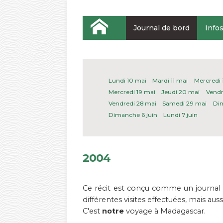
Journal de bord
Info
Lundi 10 mai
Mardi 11 mai
Mercredi 
Mercredi 19 mai
Jeudi 20 mai
Vendr
Vendredi 28 mai
Samedi 29 mai
Di
Dimanche 6 juin
Lundi 7 juin
2004
Ce récit est conçu comme un journal d
différentes visites effectuées, mais au
C'est
notre
voyage à Madagascar.