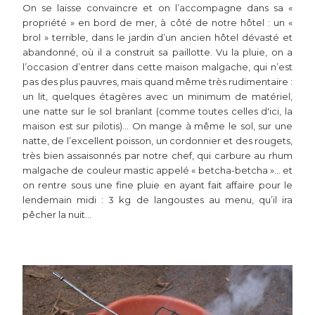
On se laisse convaincre et on l’accompagne dans sa «
propriété » en bord de mer, à côté de notre hôtel : un «
brol » terrible, dans le jardin d’un ancien hôtel dévasté et
abandonné, où il a construit sa paillotte. Vu la pluie, on a
l’occasion d’entrer dans cette maison malgache, qui n’est
pas des plus pauvres, mais quand même très rudimentaire :
un lit, quelques étagères avec un minimum de matériel,
une natte sur le sol branlant (comme toutes celles d'ici, la
maison est sur pilotis)... On mange à même le sol, sur une
natte, de l’excellent poisson, un cordonnier et des rougets,
très bien assaisonnés par notre chef, qui carbure au rhum
malgache de couleur mastic appelé « betcha-betcha »... et
on rentre sous une fine pluie en ayant fait affaire pour le
lendemain midi : 3 kg de langoustes au menu, qu’il ira
pêcher la nuit...